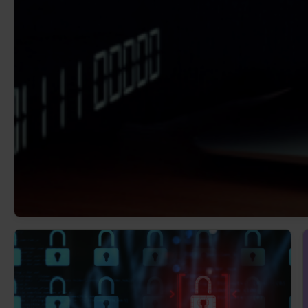
Weitere Integrationen
Preise
Sicherheit
Sicherheit
Sicherheit im Überblick
Patentierte Sealed-Cloud-
Technologie
Unabhängige Zertifizierungen
Hochsichere Rechenzentren
Über uns