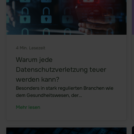
Über uns
Unternehmen
Karriere
Kundenreferenzen
Partner
4 Min. Lesezeit
Trust Center
Warum jede
Datenschutzverletzung teuer
Compliance
werden kann?
Meldeverfahren - Digital Service Act
Besonders in stark regulierten Branchen wie
dem Gesundheitswesen, der
Melden von Produktschwachstellen
Fertigungsindustrie und bei Betreibern
Mehr lesen
kritischer Infrastrukturen können
Sicherheitsvorfälle verheerende Folgen nach
Ressourcen
sich ziehen. Wenn unbefugte Personen
Zugriff auf vertrauliche Informationen
Mehr erfahren