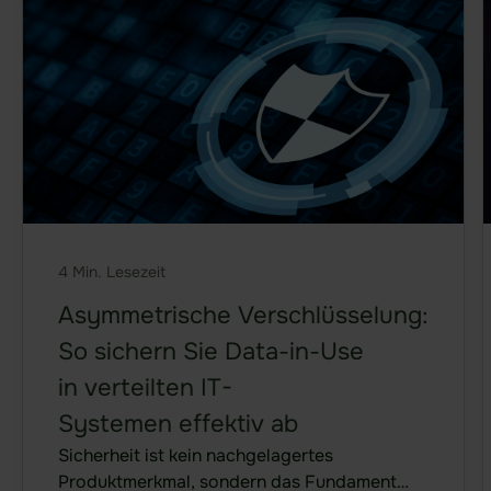
erlangen, drohen nicht nur massive finanzielle
Blog
Schäden, sondern auch ein nachhaltiger
Newsletter
Vertrauensverlust bei Kunden und Partnern.
Jede unvorhergesehene
Presse
Datenschutzverletzung erfordert ein
Glossar
schnelles, koordiniertes Handeln der IT-
Abteilung, […]
Webinare & Events
Downloads
4 Min. Lesezeit
Broschüren
Asymmetrische Verschlüsselung:
White Paper
So sichern Sie Data-in-Use
Erfolgsgeschichten
in verteilten IT-
Branchen-Anwendungen
Systemen effektiv ab
Sicherheit ist kein nachgelagertes
Produktmerkmal, sondern das Fundament
Nutzer-Ressourcen