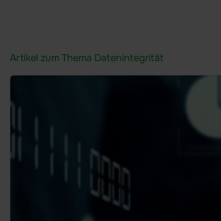
Finanzwesen
Verteidigung
KRITIS-Dachgesetz
Artikel zum Thema Datenintegrität
Ihr Anwendungsfall
Datenraum Software
Due Diligence Prüfungen
Digitales Sitzungsmanagement
DORA
NIS2
Produkt
Funktionsbereiche