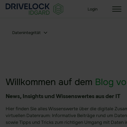
Datenintegrität
Login
Datenintegrität
Lösungen
Ihre Organisationsgröße
Enterprise + KMU
Small Business
Willkommen auf dem
Blog vo
Branchen
News, Insights und Wissenswertes aus der IT
Behörden & Öffentliche Verwaltung
Hier finden Sie alles Wissenswerte über die digitale Zu
Gesundheit
virtuellen Datenraum: Informative Beiträge rund um Daten
Versicherungen
sowie Tipps und Tricks zum richtigen Umgang mit Daten 