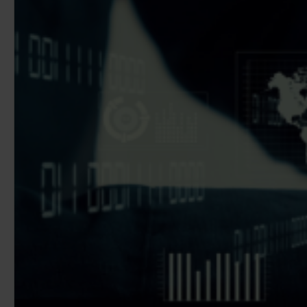
Sealed Filesharing
Zentraler Company Drive
Sealed Cloud
Funktionen im Überblick
Agentic AI Control
Integrationen
idgard für iOS und MacOS
idgard für Android
idgard für Teams
idgard für Office
idgard Sync (Windows)