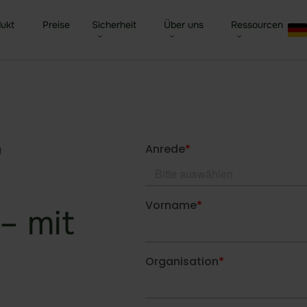
ukt
Preise
Sicherheit
Über uns
Ressourcen
ed Filesharing
Behörden & Öffentliche
Sicherheit im Überblick
idgard für iOS und MacOS
Unternehmen
Datenraum Softwar
Blog
Verwaltung
ernehmen
raler Company Drive
Patentierte Sealed-Cloud-
idgard für Android
Karriere
Due Diligence Prüf
Newsletter
Gesundheit
Technologie
​
Kontak
led Cloud
idgard für Teams
Kundenreferenzen
Digitales Sitzungs
Presse
Versicherungen
Unabhängige Zertifizierungen
tionen im Überblick
idgard für Office
Partner
DORA
Glossar
Finanzwesen
Hochsichere Rechenzentren
tic AI Control
idgard Sync (Windows)
Trust Center
NIS2
Webinare & Eve
– mit
Verteidigung
Weitere Integrationen
KRITIS-Dachgesetz