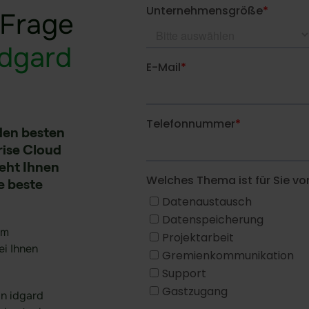
 Frage
idgard
den besten
rise Cloud
teht Ihnen
e beste
im
i Ihnen
n idgard