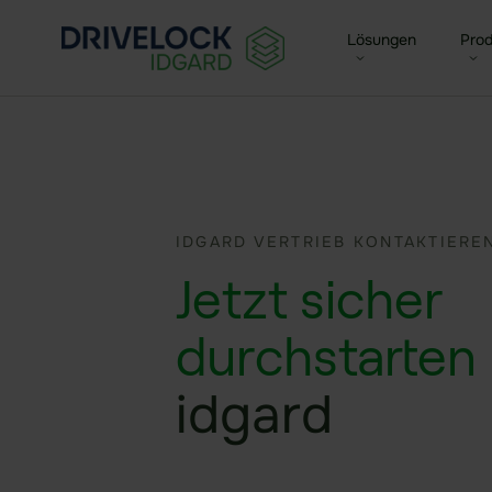
Lösungen
Prod
Enterprise + KMU
Seal
Für Mittelstand & Großunt
Zent
Small Business
IDGARD VERTRIEB KONTAKTIEREN
Sea
Für kleine Unternehmen
Jetzt sicher
Funk
Agen
durchstarten
idgard