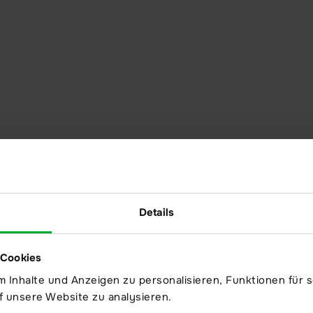
außer Betrieb
ehmen gilt es
en, dass sie
llen
iben und ihre
 schnell
önnen. […]
Details
 Cookies
 Inhalte und Anzeigen zu personalisieren, Funktionen für s
f unsere Website zu analysieren.