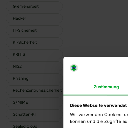
kritische Systeme 
Gremienarbeit
setzen. Für Untern
daher sicherzustell
Hacker
selbst bei IT-Ausfä
handlungsfähig ble
IT-Sicherheit
digitalen Prozesse
KI-Sicherheit
wiederherstellen k
KRITIS
NIS2
Phishing
Zustimmung
Rechenzentrumssicherheit
S/MIME
Diese Webseite verwendet
Wir verwenden Cookies, um
Schatten-KI
können und die Zugriffe au
Sealed Cloud