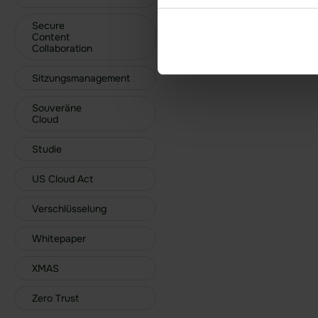
Secure
Content
Collaboration
Sitzungsmanagement
Souveräne
Cloud
Studie
US Cloud Act
Verschlüsselung
Whitepaper
XMAS
Zero Trust