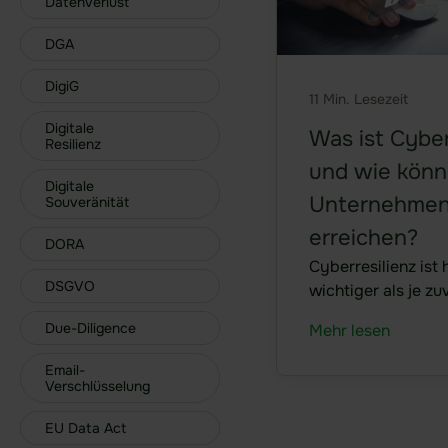
Datenverlust
DGA
DigiG
11 Min. Lesezeit
Digitale
Was ist Cyber
Resilienz
und wie kön
Digitale
Unternehmen
Souveränität
erreichen?
DORA
Cyberresilienz ist
DSGVO
wichtiger als je zu
erfolgreicher Hack
Due-Diligence
Mehr lesen
ganze Unternehme
Aber auch ein Bra
Email-
Rechenzentrum, ei
Verschlüsselung
ein technischer De
EU Data Act
menschliche Fehle