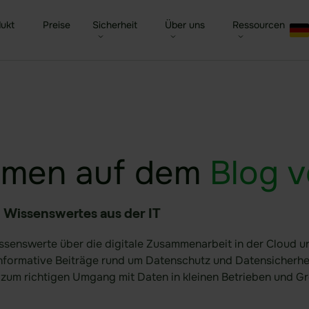
ukt
Preise
Sicherheit
Über uns
Ressourcen
ed Filesharing
Behörden & Öffentliche
Sicherheit im Überblick
idgard für iOS und MacOS
Unternehmen
Datenraum Softwar
Blog
Verwaltung
ernehmen
raler Company Drive
Patentierte Sealed-Cloud-
idgard für Android
Karriere
Due Diligence Prüf
Newsletter
Gesundheit
Technologie
Kontak
led Cloud
idgard für Teams
Kundenreferenzen
Digitales Sitzungs
Presse
mmen auf dem
Blog v
Versicherungen
Unabhängige Zertifizierungen
tionen im Überblick
idgard für Office
Partner
DORA
Glossar
Finanzwesen
Hochsichere Rechenzentren
tic AI Control
idgard Sync (Windows)
Trust Center
NIS2
Webinare & Eve
 Wissenswertes aus der IT
Verteidigung
Weitere Integrationen
KRITIS-Dachgesetz
Wissenswerte über die digitale Zusammenarbeit in der Cloud 
Informative Beiträge rund um Datenschutz und Datensicherhei
 zum richtigen Umgang mit Daten in kleinen Betrieben und 