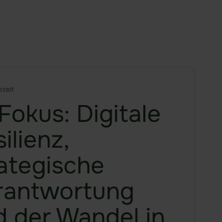
ezeit
Fokus: Digitale
ilienz,
rategische
rantwortung
d der Wandel in