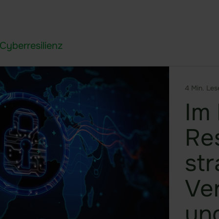
Cyberresilienz
4 Min. Les
Im 
Res
st
Ve
un