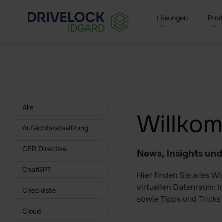
Cyberresilienz
Lösungen
Prod
Enterprise + KMU
Seal
Für Mittelstand & Großunt
Zent
Small Business
Alle
Sea
Willko
Für kleine Unternehmen
Aufsichtsratssitzung
Funk
Agen
CER Directive
News, Insights und
ChatGPT
Hier finden Sie alles 
virtuellen Datenraum: 
Checkliste
sowie Tipps und Tricks
Cloud