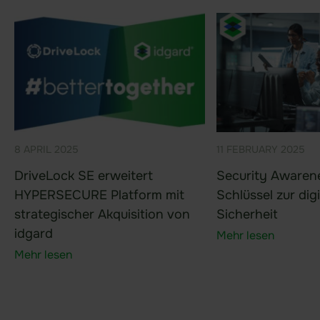
Blog
Newsletter
Presse
Glossar
Webinare & Events
8 APRIL 2025
11 FEBRUARY 2025
Downloads
DriveLock SE erweitert
Security Awarene
Broschüren
HYPERSECURE Platform mit
Schlüssel zur dig
strategischer Akquisition von
Sicherheit
White Paper
idgard
Mehr lesen
Erfolgsgeschichten
Mehr lesen
Branchen-Anwendungen
Nutzer-Ressourcen