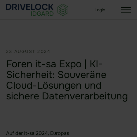
Login
23 AUGUST 2024
Lösungen
Foren it-sa Expo | KI-
Ihre Organisationsgröße
Sicherheit: Souveräne
Enterprise + KMU
Small Business
Cloud-Lösungen und
sichere Datenverarbeitung
Branchen
Behörden & Öffentliche Verwaltung
Gesundheit
Versicherungen
Auf der
it-sa 2024
, Europas