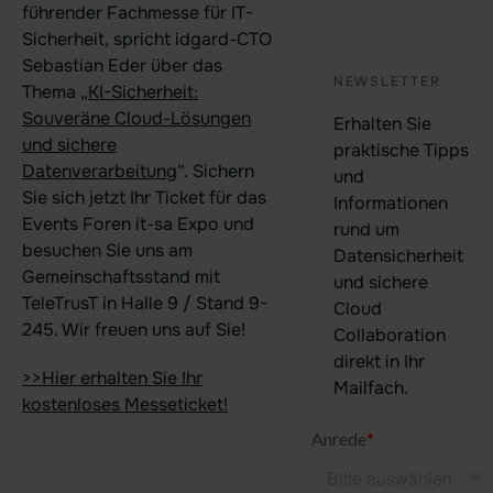
führender Fachmesse für IT-
Finanzwesen
Sicherheit, spricht idgard-CTO
Verteidigung
Sebastian Eder über das
NEWSLETTER
Thema „
KI-Sicherheit:
KRITIS-Dachgesetz
Souveräne Cloud-Lösungen
Erhalten Sie
und sichere
praktische Tipps
Ihr Anwendungsfall
Datenverarbeitung
“. Sichern
und
Sie sich jetzt Ihr Ticket für das
Datenraum Software
Informationen
Events Foren it-sa Expo und
rund um
Due Diligence Prüfungen
besuchen Sie uns am
Datensicherheit
Gemeinschaftsstand mit
Digitales Sitzungsmanagement
und sichere
TeleTrusT
in
Halle 9 / Stand 9-
Cloud
DORA
245
. Wir freuen uns auf Sie!
Collaboration
direkt in Ihr
NIS2
>>Hier erhalten Sie Ihr
Mailfach.
kostenloses Messeticket!
Produkt
Funktionsbereiche