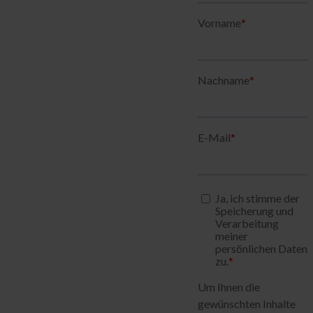
Sealed Filesharing
Zentraler Company Drive
Sealed Cloud
Funktionen im Überblick
Agentic AI Control
Integrationen
idgard für iOS und MacOS
idgard für Android
idgard für Teams
idgard für Office
idgard Sync (Windows)