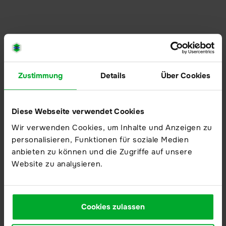
Service-Center
Das ist neu | Release Notes
Videos
Academy
Zustimmung
Details
Über Cookies
Diese Webseite verwendet Cookies
Wir verwenden Cookies, um Inhalte und Anzeigen zu
Datenschutzerklärung
personalisieren, Funktionen für soziale Medien
Impressum
anbieten zu können und die Zugriffe auf unsere
Website zu analysieren.
Karriere
Presse – Aktuelles rund um idgard
EN
Cookies zulassen