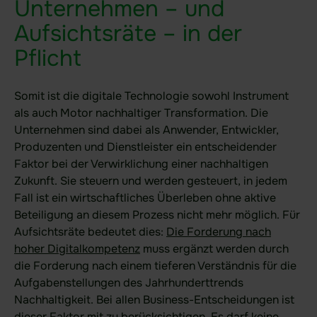
Unternehmen – und
Blog
Aufsichtsräte – in der
Newsletter
Pflicht
Presse
Glossar
Somit ist die digitale Technologie sowohl Instrument
als auch Motor nachhaltiger Transformation. Die
Webinare & Events
Unternehmen sind dabei als Anwender, Entwickler,
Produzenten und Dienstleister ein entscheidender
Faktor bei der Verwirklichung einer nachhaltigen
Downloads
Zukunft. Sie steuern und werden gesteuert, in jedem
Broschüren
Fall ist ein wirtschaftliches Überleben ohne aktive
White Paper
Beteiligung an diesem Prozess nicht mehr möglich. Für
Aufsichtsräte bedeutet dies:
Die Forderung nach
Erfolgsgeschichten
hoher Digitalkompetenz
muss ergänzt werden durch
die Forderung nach einem tieferen Verständnis für die
Branchen-Anwendungen
Aufgabenstellungen des Jahrhunderttrends
Nachhaltigkeit. Bei allen Business-Entscheidungen ist
Nutzer-Ressourcen
dieser Faktor mit zu berücksichtigen. Es darf keine