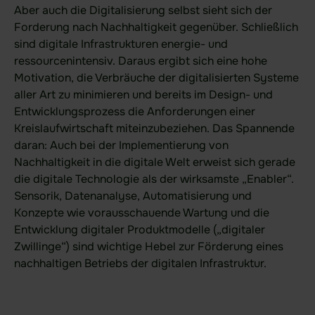
Über uns
Aber auch die Digitalisierung selbst sieht sich der
Forderung nach Nachhaltigkeit gegenüber. Schließlich
Unternehmen
sind digitale Infrastrukturen energie- und
Karriere
ressourcenintensiv. Daraus ergibt sich eine hohe
Motivation, die Verbräuche der digitalisierten Systeme
Kundenreferenzen
aller Art zu minimieren und bereits im Design- und
Partner
Entwicklungsprozess die Anforderungen einer
Kreislaufwirtschaft miteinzubeziehen. Das Spannende
Trust Center
daran: Auch bei der Implementierung von
Nachhaltigkeit in die digitale Welt erweist sich gerade
die digitale Technologie als der wirksamste „Enabler“.
Compliance
Sensorik, Datenanalyse, Automatisierung und
Meldeverfahren - Digital Service Act
Konzepte wie vorausschauende Wartung und die
Melden von Produktschwachstellen
Entwicklung digitaler Produktmodelle („digitaler
Zwillinge“) sind wichtige Hebel zur Förderung eines
nachhaltigen Betriebs der digitalen Infrastruktur.
Ressourcen
Mehr erfahren