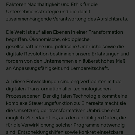
Faktoren Nachhaltigkeit und Ethik für die
Sealed Filesharing
Unternehmensstrategie und die damit
zusammenhängende Verantwortung des Aufsichtsrats.
Zentraler Company Drive
Sealed Cloud
Die Welt ist auf allen Ebenen in einer Transformation
begriffen. Ökonomische, ökologische,
Funktionen im Überblick
gesellschaftliche und politische Umbrüche sowie die
Agentic AI Control
digitale Revolution bestimmen unsere Erfahrungen und
fordern von den Unternehmen ein äußerst hohes Maß
an Anpassungsfähigkeit und Lernbereitschaft.
Integrationen
All diese Entwicklungen sind eng verflochten mit der
idgard für iOS und MacOS
digitalen Transformation aller technologischen
idgard für Android
Prozessebenen. Der digitalen Technologie kommt eine
komplexe Steuerungsfunktion zu: Einerseits macht sie
idgard für Teams
die Umsetzung der transformativen Umbrüche erst
idgard für Office
möglich. Sie erlaubt es, aus den unzähligen Daten, die
für die Verwirklichung solcher Programme notwendig
idgard Sync (Windows)
sind, Entscheidungshilfen sowie konkret einsetzbare