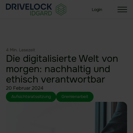
Login
4 Min. Lesezeit
Lösungen
Die digitalisierte Welt von
Ihre Organisationsgröße
morgen: nachhaltig und
Enterprise + KMU
ethisch verantwortbar
Small Business
20 Februar 2024
Branchen
Aufsichtsratssitzung
Gremienarbeit
Behörden & Öffentliche Verwaltung
Gesundheit
Versicherungen