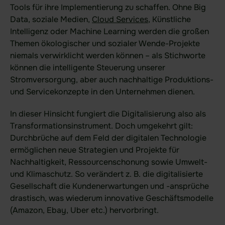
Weitere Integrationen
Tools für ihre Implementierung zu schaffen. Ohne Big
Data, soziale Medien,
Cloud Services
, Künstliche
Intelligenz oder Machine Learning werden die großen
Themen ökologischer und sozialer Wende-Projekte
Preise
niemals verwirklicht werden können – als Stichworte
können die intelligente Steuerung unserer
Sicherheit
Stromversorgung, aber auch nachhaltige Produktions-
Sicherheit
und Servicekonzepte in den Unternehmen dienen.
Sicherheit im Überblick
In dieser Hinsicht fungiert die Digitalisierung also als
Patentierte Sealed-Cloud-
Transformationsinstrument. Doch umgekehrt gilt:
Technologie
Durchbrüche auf dem Feld der digitalen Technologie
ermöglichen neue Strategien und Projekte für
Unabhängige Zertifizierungen
Nachhaltigkeit, Ressourcenschonung sowie Umwelt-
Hochsichere Rechenzentren
und Klimaschutz. So verändert z. B. die digitalisierte
Gesellschaft die Kundenerwartungen und -ansprüche
drastisch, was wiederum innovative Geschäftsmodelle
(Amazon, Ebay, Uber etc.) hervorbringt.
Über uns