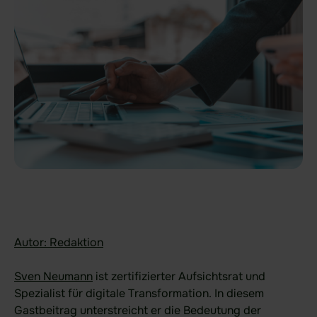
Finanzwesen
Verteidigung
KRITIS-Dachgesetz
Ihr Anwendungsfall
Datenraum Software
Due Diligence Prüfungen
Digitales Sitzungsmanagement
DORA
NIS2
Autor: Redaktion
Sven Neumann
ist zertifizierter Aufsichtsrat und
Spezialist für digitale Transformation. In diesem
Produkt
Gastbeitrag unterstreicht er die Bedeutung der
Funktionsbereiche