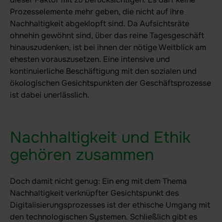
Prozesselemente mehr geben, die nicht auf ihre
Service-Center
Nachhaltigkeit abgeklopft sind. Da Aufsichtsräte
Das ist neu | Release Notes
ohnehin gewöhnt sind, über das reine Tagesgeschäft
hinauszudenken, ist bei ihnen der nötige Weitblick am
Videos
ehesten vorauszusetzen. Eine intensive und
Academy
kontinuierliche Beschäftigung mit den sozialen und
ökologischen Gesichtspunkten der Geschäftsprozesse
ist dabei unerlässlich.
Nachhaltigkeit und Ethik
Datenschutzerklärung
Impressum
gehören zusammen
Karriere
Presse – Aktuelles rund um idgard
Doch damit nicht genug: Ein eng mit dem Thema
Nachhaltigkeit verknüpfter Gesichtspunkt des
EN
Digitalisierungsprozesses ist der ethische Umgang mit
den technologischen Systemen. Schließlich gibt es