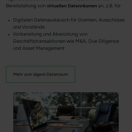
Weitere Integrationen
Bereitstellung von
an, z.B. für ​
virtuellen
Datenräumen
Digitalen Datenaustausch für Gremien, Ausschüsse
und Vorstände​
Preise
Vorbereitung und Abwicklung von
Geschäftstransaktionen wie M&A, Due Diligence
Sicherheit
und Asset Management​
Sicherheit
Sicherheit im Überblick
Patentierte Sealed-Cloud-
Mehr zum idgard-Datenraum​
Technologie
Unabhängige Zertifizierungen
Hochsichere Rechenzentren
Über uns