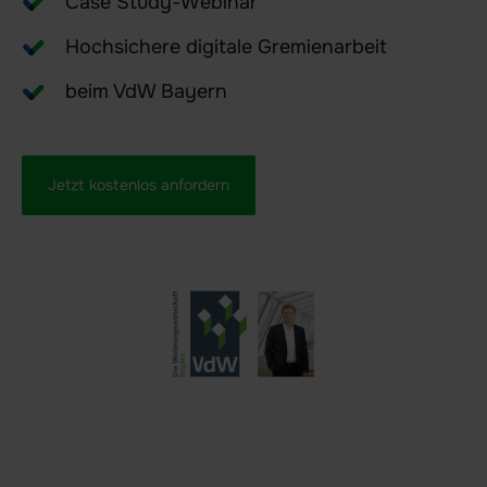
Case Study-Webinar
Service-Center
Hochsichere digitale Gremienarbeit
Das ist neu | Release Notes
beim VdW Bayern
Videos
Academy
Jetzt kostenlos anfordern
Datenschutzerklärung
Impressum
Karriere
Presse – Aktuelles rund um idgard
EN