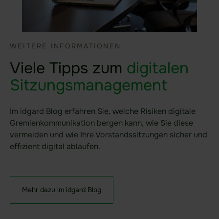
Über uns
Unternehmen
Karriere
WEITERE INFORMATIONEN
Kundenreferenzen
Viele Tipps zum
digitalen
Partner
Sitzungsmanagement
Trust Center
Im idgard Blog erfahren Sie, welche Risiken digitale
Gremienkommunikation bergen kann, wie Sie diese
Compliance
vermeiden und wie Ihre Vorstandssitzungen sicher und
Meldeverfahren - Digital Service Act
effizient digital ablaufen.
Melden von Produktschwachstellen
Mehr dazu im idgard Blog
Ressourcen
Mehr erfahren