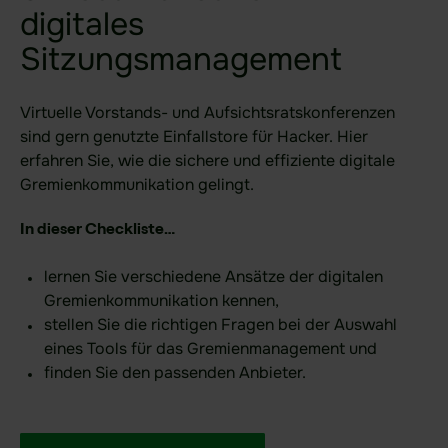
Finanzwesen
digitales
Verteidigung
Sitzungsmanagement
KRITIS-Dachgesetz
Virtuelle Vorstands- und Aufsichtsratskonferenzen
sind gern genutzte Einfallstore für Hacker. Hier
Ihr Anwendungsfall
erfahren Sie, wie die sichere und effiziente digitale
Datenraum Software
Gremienkommunikation gelingt.
Due Diligence Prüfungen
In dieser Checkliste…
Digitales Sitzungsmanagement
lernen Sie verschiedene Ansätze der digitalen
DORA
Gremienkommunikation kennen,
stellen Sie die richtigen Fragen bei der Auswahl
NIS2
eines Tools für das Gremienmanagement und
finden Sie den passenden Anbieter.
Produkt
Funktionsbereiche