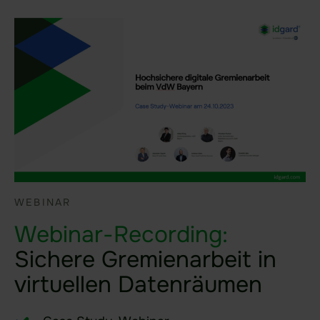
Blog
Newsletter
Presse
Glossar
Webinare & Events
Downloads
Broschüren
WEBINAR
White Paper
Webinar-Recording:
Erfolgsgeschichten
Sichere Gremienarbeit in
Branchen-Anwendungen
virtuellen Datenräumen​
Nutzer-Ressourcen