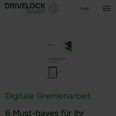
Login
Lösungen
Ihre Organisationsgröße
Enterprise + KMU
Small Business
Branchen
Behörden & Öffentliche Verwaltung
Digitale Gremienarbeit
Gesundheit
Versicherungen
6 Must-haves für Ihr