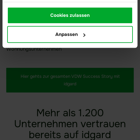
können diese sogar direkt in idgard
annotieren.”
Cookies zulassen
Hans Maier
Anpassen
Verbandsdirektor VdW Bayern (Verband bayerischer
Wohnungsunternehmen
Hier gehts zur gesamten VDW Success Story mit
idgard
Mehr als 1.200
Unternehmen vertrauen
bereits auf idgard​