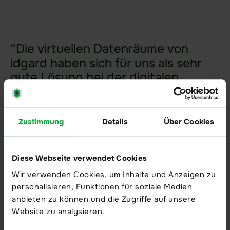
“Die virtuellen Datenräume von
idgard haben sich für uns als sehr
gute Lösung bei der digitalen
Gremienkommunikation erwiesen.
Die hochsichere Plattform
ermöglicht uns eine effiziente
Zustimmung
Details
Über Cookies
Zusammenarbeit, während wir
gleichzeitig die Kontrolle über
Diese Webseite verwendet Cookies
unsere sensiblen Daten behalten.
Wir verwenden Cookies, um Inhalte und Anzeigen zu
Dank der sehr guten Apps für
personalisieren, Funktionen für soziale Medien
Mobilgeräte haben unsere
anbieten zu können und die Zugriffe auf unsere
Gremienmitglieder auch unterwegs
Website zu analysieren.
Zugriff auf die Dokumente und