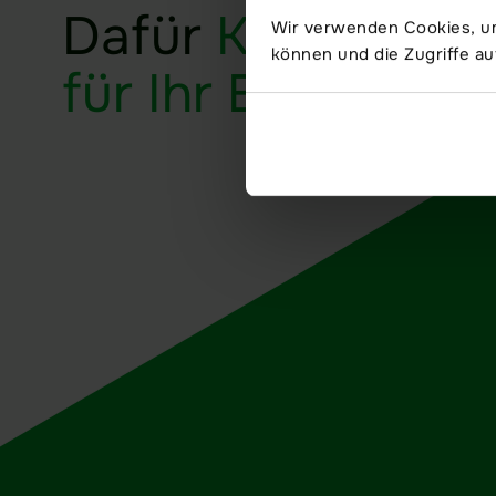
Dafür
Kopf frei
Wir verwenden Cookies, um
können und die Zugriffe au
für Ihr Business
.