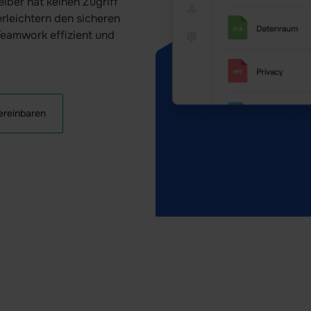
ber hat keinen Zugriff
erleichtern den sicheren
eamwork effizient und
reinbaren