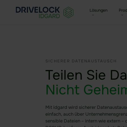
Lösungen
Prod
Enterprise + KMU
Seal
Für Mittelstand & Großunt
Zent
Small Business
SICHERER DATENAUSTAUSCH
Sea
Für kleine Unternehmen
Teilen Sie Da
Funk
Agen
Nicht Geheim
Mit idgard wird sicherer Datenaustaus
einfach, auch über Unternehmensgrenz
sensible Dateien – intern wie extern – 