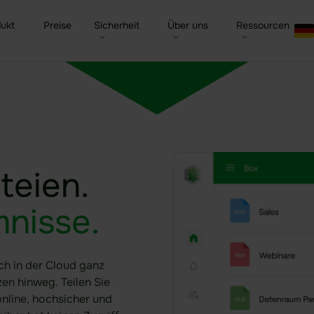
ukt
Preise
Sicherheit
Über uns
Ressourcen
ed Filesharing
Behörden & Öffentliche
Sicherheit im Überblick
idgard für iOS und MacOS
Unternehmen
Datenraum Softwar
Blog
Verwaltung
ernehmen
raler Company Drive
Patentierte Sealed-Cloud-
idgard für Android
Karriere
Due Diligence Prüf
Newsletter
Gesundheit
Technologie
Kontak
led Cloud
idgard für Teams
Kundenreferenzen
Digitales Sitzungs
Presse
teien.
Versicherungen
Unabhängige Zertifizierungen
tionen im Überblick
idgard für Office
Partner
DORA
Glossar
Finanzwesen
Hochsichere Rechenzentren
tic AI Control
idgard Sync (Windows)
Trust Center
NIS2
Webinare & Eve
nisse.
Verteidigung
Weitere Integrationen
KRITIS-Dachgesetz
ch in der Cloud ganz
en hinweg. Teilen Sie
online, hochsicher und