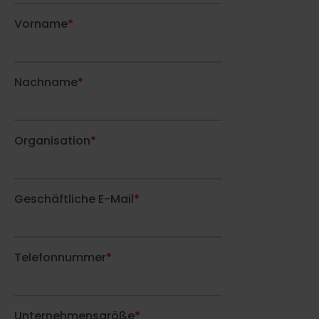
Weitere Integrationen
Preise
Sicherheit
Sicherheit
Sicherheit im Überblick
Patentierte Sealed-Cloud-
Technologie
Unabhängige Zertifizierungen
Hochsichere Rechenzentren
Über uns