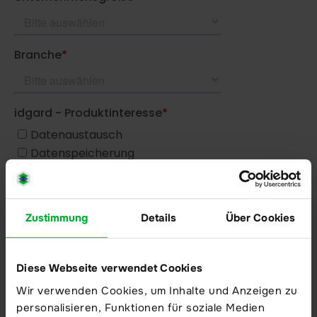
Über uns
Unternehmen
Karriere
Kundenreferenzen
Partner
Trust Center
Compliance
Meldeverfahren - Digital Service Act
Zustimmung
Details
Über Cookies
Melden von Produktschwachstellen
Diese Webseite verwendet Cookies
Ressourcen
Wir verwenden Cookies, um Inhalte und Anzeigen zu
personalisieren, Funktionen für soziale Medien
Mehr erfahren