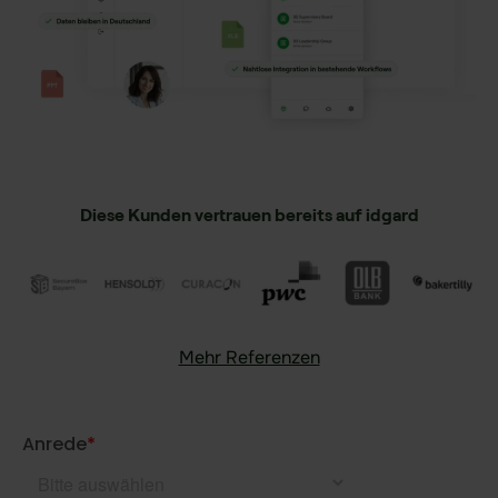
Sealed Filesharing
Zentraler Company Drive
Sealed Cloud
Funktionen im Überblick
Agentic AI Control
Diese Kunden vertrauen bereits auf idgard
Integrationen
idgard für iOS und MacOS
idgard für Android
Mehr Referenzen
idgard für Teams
idgard für Office
idgard Sync (Windows)