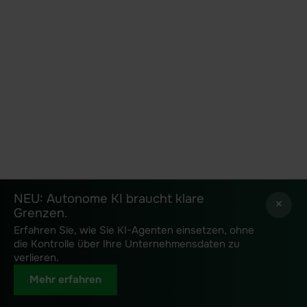
NEU: Autonome KI braucht klare
NEU: Autonome KI braucht klare
×
×
Grenzen.
Grenzen.
Erfahren Sie, wie Sie KI-Agenten einsetzen, ohne
Erfahren Sie, wie Sie KI-Agenten einsetzen, ohne
die Kontrolle über Ihre Unternehmensdaten zu
die Kontrolle über Ihre Unternehmensdaten zu
verlieren.
verlieren.
Mehr erfahren
Mehr erfahren