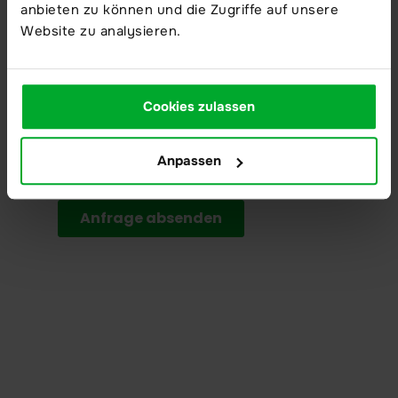
anbieten zu können und die Zugriffe auf unsere
Blog
Website zu analysieren.
Newsletter
Presse
Cookies zulassen
Glossar
Webinare & Events
Anpassen
Downloads
Broschüren
White Paper
Erfolgsgeschichten
Branchen-Anwendungen
Nutzer-Ressourcen