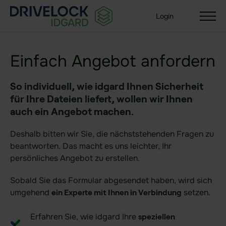
Login
Einfach Angebot anfordern
So individuell, wie idgard Ihnen Sicherheit
Lösungen
für Ihre Dateien liefert, wollen wir Ihnen
Ihre Organisationsgröße
auch ein Angebot machen.
Enterprise + KMU
Small Business
Deshalb bitten wir Sie, die nächststehenden Fragen zu
beantworten. Das macht es uns leichter, Ihr
persönliches Angebot zu erstellen.
Branchen
Behörden & Öffentliche Verwaltung
Sobald Sie das Formular abgesendet haben, wird sich
umgehend
setzen.
ein Experte mit Ihnen in Verbindung
Gesundheit
Versicherungen
Erfahren Sie, wie idgard Ihre
speziellen