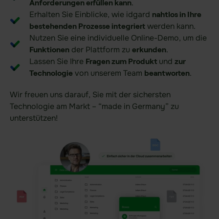
.
Anforderungen erfüllen kann
Finanzwesen
Erhalten Sie Einblicke, wie idgard
nahtlos in Ihre
Verteidigung
werden kann.
bestehenden Prozesse integriert
Nutzen Sie eine individuelle Online-Demo, um die
KRITIS-Dachgesetz
der Plattform zu
.
Funktionen
erkunden
Lassen Sie Ihre
und
Fragen zum Produkt
zur
von unserem Team
.
Technologie
Ihr Anwendungsfall
beantworten
Datenraum Software
Wir freuen uns darauf, Sie mit der sichersten
Technologie am Markt – “made in Germany” zu
Due Diligence Prüfungen
unterstützen!
Digitales Sitzungsmanagement
DORA
NIS2
Produkt
Funktionsbereiche