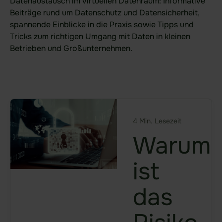
Datenaustausch im virtuellen Datenraum: Informative
Finanzwesen
Beiträge rund um Datenschutz und Datensicherheit,
spannende Einblicke in die Praxis sowie Tipps und
Verteidigung
Tricks zum richtigen Umgang mit Daten in kleinen
KRITIS-Dachgesetz
Betrieben und Großunternehmen.
Ihr Anwendungsfall
Datenraum Software
Due Diligence Prüfungen
4 Min. Lesezeit
Digitales Sitzungsmanagement
Warum
DORA
ist
NIS2
das
Produkt
Funktionsbereiche