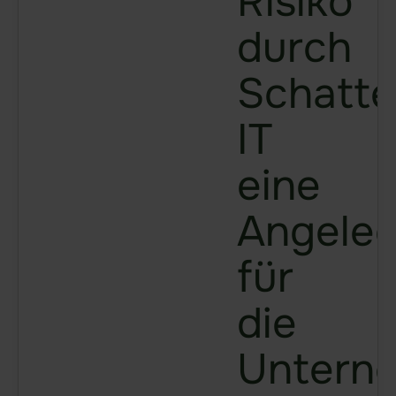
Risiko
Sealed Filesharing
durch
Zentraler Company Drive
Schatte
Sealed Cloud
IT
Funktionen im Überblick
Agentic AI Control
eine
Angeleg
Integrationen
idgard für iOS und MacOS
für
idgard für Android
die
idgard für Teams
idgard für Office
Unterne
idgard Sync (Windows)