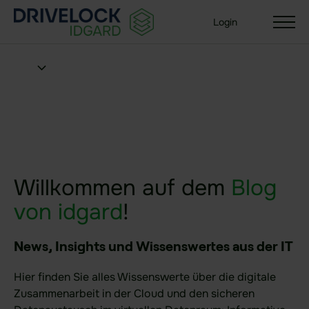
Login
Lösungen
Ihre Organisationsgröße
Enterprise + KMU
Willkommen auf dem
Blog
Small Business
von idgard
!
Branchen
Behörden & Öffentliche Verwaltung
News, Insights und Wissenswertes aus der IT
Gesundheit
Hier finden Sie alles Wissenswerte über die digitale
Versicherungen
Zusammenarbeit in der Cloud und den sicheren